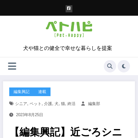
コ
ン
テ
ン
ツ
へ
ス
犬や猫との健全で幸せな暮らしを提案
キ
ッ
プ
編集興記
連載
,
,
,
,
,
シニア
ペット
介護
犬
猫
終活
編集部
2023年8月25日
【編集興記】近ごろシニ