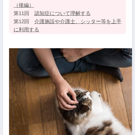
（後編）
第11回
認知症について理解する
第12回
介護施設や介護士、シッター等を上手
に利用する