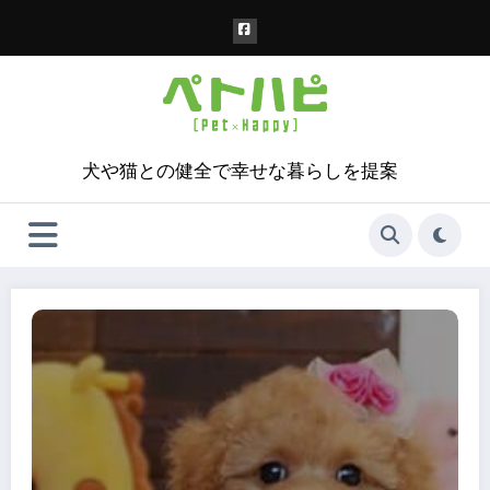
コ
ン
テ
ン
ツ
へ
ス
犬や猫との健全で幸せな暮らしを提案
キ
ッ
プ