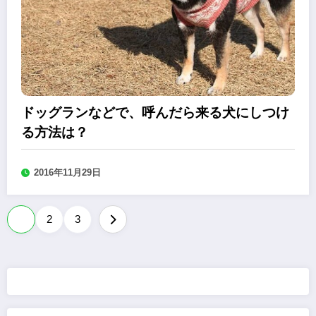
ドッグランなどで、呼んだら来る犬にしつけ
る方法は？
2016年11月29日
投
1
2
3
稿
の
ペ