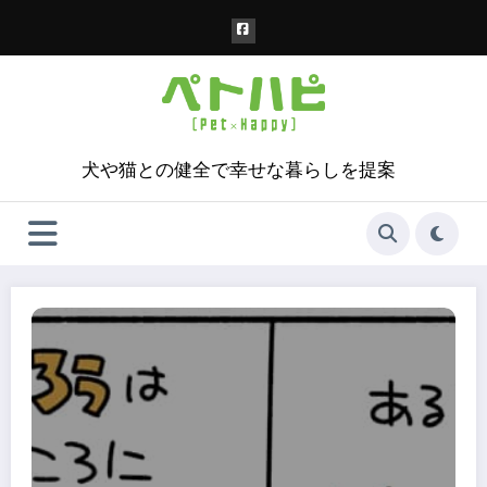
コ
ン
テ
ン
ツ
へ
ス
犬や猫との健全で幸せな暮らしを提案
キ
ッ
プ