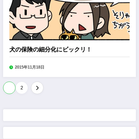
犬の保険の細分化にビックリ！
2015年11月18日
投
1
2
稿
の
ペ