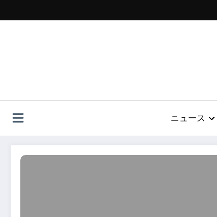
コ
ン
テ
ン
ツ
へ
ス
キ
ッ
プ
ニュース