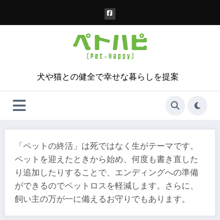
コ
ン
テ
ン
ツ
へ
ス
犬や猫との健全で幸せな暮らしを提案
キ
ッ
プ
「ペットの終活」は死ではなく生がテーマです。
ペットを迎えたときから始め、何度も書き直した
り追加したりすることで、エンディングへの準備
ができるのでペットロスを軽減します。さらに、
飼い主の万が一に備えるお守りでもあります。