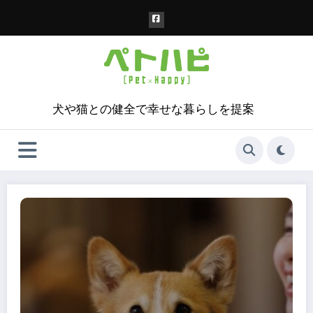
コ
ン
テ
ン
ツ
へ
ス
犬や猫との健全で幸せな暮らしを提案
キ
ッ
プ