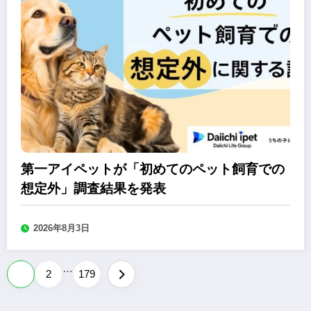
第一アイペットが「初めてのペット飼育での
想定外」調査結果を発表
2026年8月3日
…
投
1
2
179
稿