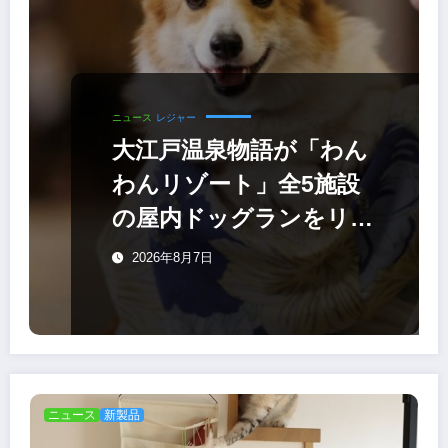
ニュース
レジャー
大江戸温泉物語が「わん
わんリゾート」全5施設
の屋内ドッグランをリニ
ューアル
2026年8月7日
ニュース
新製品