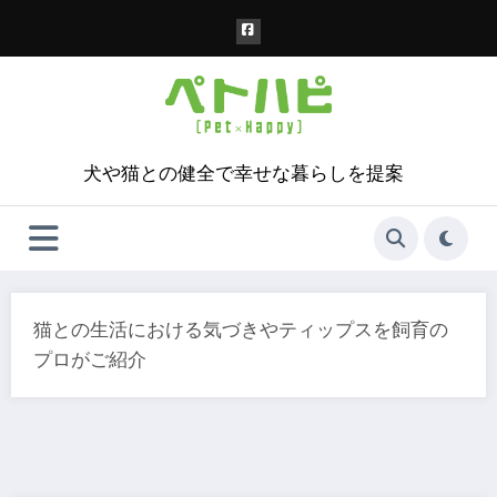
コ
ン
テ
ン
ツ
へ
ス
犬や猫との健全で幸せな暮らしを提案
キ
ッ
プ
猫との生活における気づきやティップスを飼育の
プロがご紹介