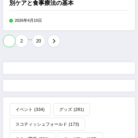
別ケアと食事療法の基本
2026年4月10日
…
投
1
2
20
稿
の
ペ
ー
ジ
イベント
(334)
グッズ
(281)
送
スコティッシュフォールド
(173)
り