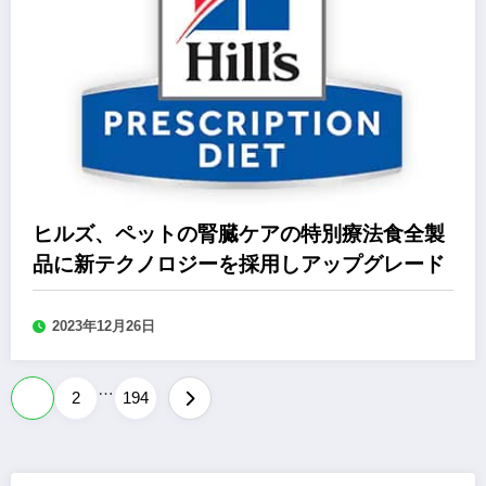
ヒルズ、ペットの腎臓ケアの特別療法食全製
品に新テクノロジーを採用しアップグレード
2023年12月26日
…
投
1
2
194
稿