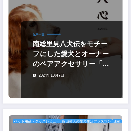
記事一覧
南総里見八犬伝をモチー
フにした愛犬とオーナー
のペアアクセサリー「八
心 -Yashin- 」
2024年10月7日
ペット用品・グッズレビュー
藤山哲人の愛犬生活プラスワン
連載