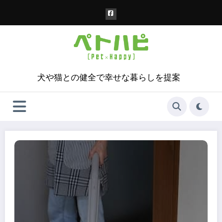
コ
ン
テ
ン
ツ
へ
ス
犬や猫との健全で幸せな暮らしを提案
キ
ッ
プ