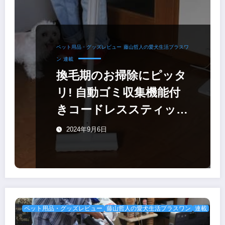
ペット用品・グッズレビュー
藤山哲人の愛犬生活プラスワ
ン
連載
換毛期のお掃除にピッタ
リ! 自動ゴミ収集機能付
きコードレススティック
掃除機〜東芝VC-
2024年9月6日
SL130DS
ペット用品・グッズレビュー
藤山哲人の愛犬生活プラスワン
連載