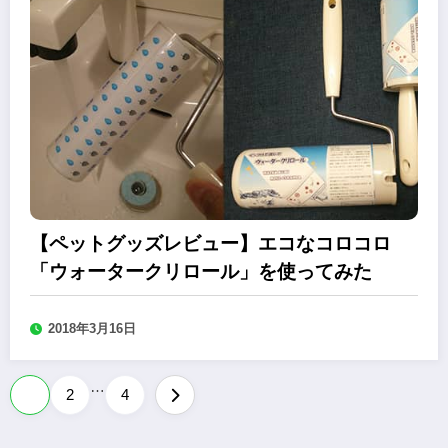
【ペットグッズレビュー】エコなコロコロ
「ウォータークリロール」を使ってみた
2018年3月16日
…
投
1
2
4
稿