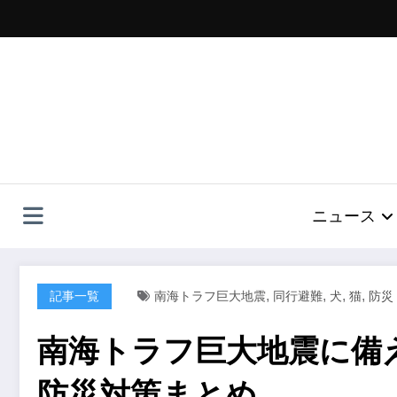
コ
ン
テ
ン
ツ
へ
ス
キ
ッ
プ
ニュース
,
,
,
,
記事一覧
南海トラフ巨大地震
同行避難
犬
猫
防災
南海トラフ巨大地震に備
防災対策まとめ