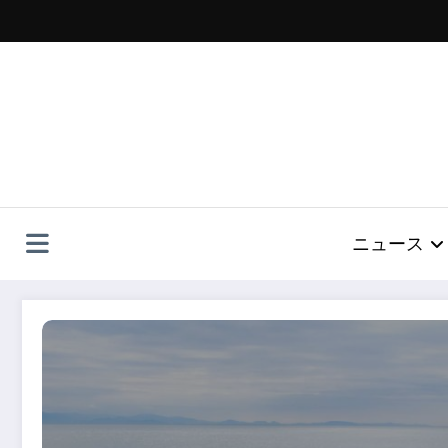
コ
ン
テ
ン
ツ
へ
ス
キ
ッ
プ
ニュース