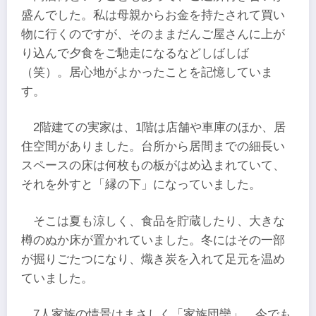
盛んでした。私は母親からお金を持たされて買い
物に行くのですが、そのままだんご屋さんに上が
り込んで夕食をご馳走になるなどしばしば
（笑）。居心地がよかったことを記憶していま
す。
2階建ての実家は、1階は店舗や車庫のほか、居
住空間がありました。台所から居間までの細長い
スペースの床は何枚もの板がはめ込まれていて、
それを外すと「縁の下」になっていました。
そこは夏も涼しく、食品を貯蔵したり、大きな
樽のぬか床が置かれていました。冬にはその一部
が掘りごたつになり、熾き炭を入れて足元を温め
ていました。
7人家族の情景はまさしく「家族団欒」。今でも