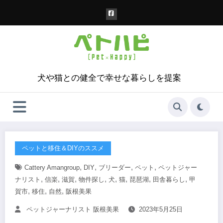
コ
ン
テ
ン
ツ
へ
ス
犬や猫との健全で幸せな暮らしを提案
キ
ッ
プ
ペットと移住＆DIYのススメ
,
,
,
,
Cattery Amangroup
DIY
ブリーダー
ペット
ペットジャー
,
,
,
,
,
,
,
,
ナリスト
信楽
滋賀
物件探し
犬
猫
琵琶湖
田舎暮らし
甲
,
,
,
賀市
移住
自然
阪根美果
ペットジャーナリスト 阪根美果
2023年5月25日