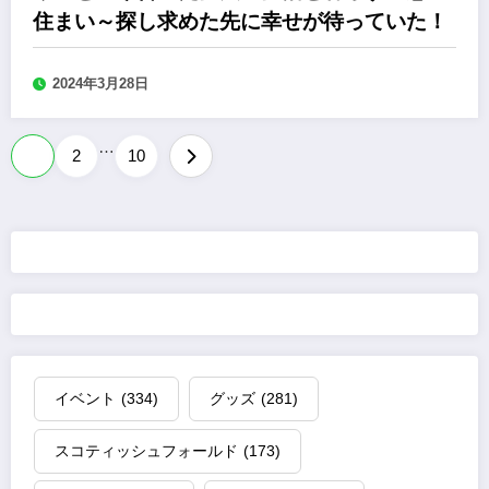
住まい～探し求めた先に幸せが待っていた！
2024年3月28日
…
投
1
2
10
稿
の
ペ
ー
ジ
イベント
(334)
グッズ
(281)
送
スコティッシュフォールド
(173)
り