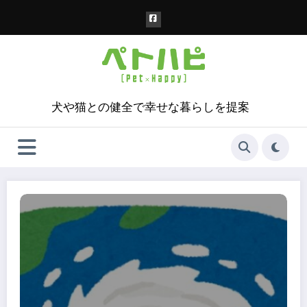
コ
ン
テ
ン
ツ
へ
ス
犬や猫との健全で幸せな暮らしを提案
キ
ッ
プ