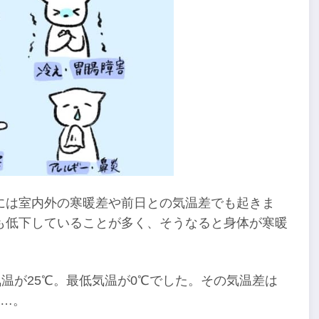
には室内外の寒暖差や前日との気温差でも起きま
も低下していることが多く、そうなると身体が寒暖
気温が25℃。最低気温が0℃でした。その気温差は
……。