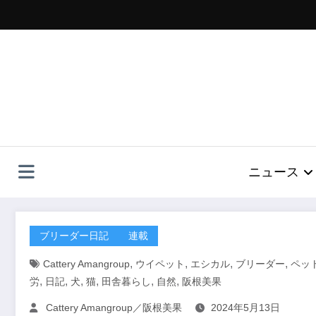
コ
ン
テ
ン
ツ
へ
ス
キ
ッ
プ
ニュース
ブリーダー日記
連載
,
,
,
,
Cattery Amangroup
ウイペット
エシカル
ブリーダー
ペッ
,
,
,
,
,
,
労
日記
犬
猫
田舎暮らし
自然
阪根美果
Cattery Amangroup／阪根美果
2024年5月13日