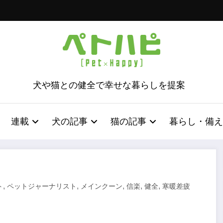
犬や猫との健全で幸せな暮らしを提案
連載
犬の記事
猫の記事
暮らし・備え
,
,
,
,
,
ト
ペットジャーナリスト
メインクーン
信楽
健全
寒暖差疲