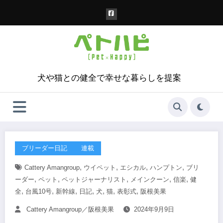
コ
ン
テ
ン
ツ
へ
ス
犬や猫との健全で幸せな暮らしを提案
キ
ッ
プ
ブリーダー日記
連載
,
,
,
,
Cattery Amangroup
ウイペット
エシカル
ハンプトン
ブリ
,
,
,
,
,
ーダー
ペット
ペットジャーナリスト
メインクーン
信楽
健
,
,
,
,
,
,
,
全
台風10号
新幹線
日記
犬
猫
表彰式
阪根美果
Cattery Amangroup／阪根美果
2024年9月9日