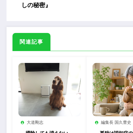
しの秘密』
関連記事
大道剛志
編集長 国久豊史