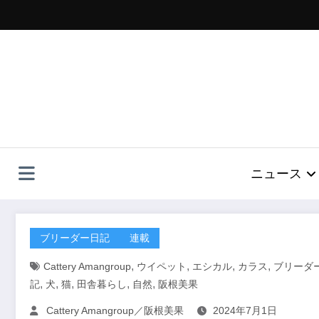
コ
ン
テ
ン
ツ
へ
ス
キ
ッ
プ
ニュース
ブリーダー日記
連載
,
,
,
,
Cattery Amangroup
ウイペット
エシカル
カラス
ブリーダ
,
,
,
,
,
記
犬
猫
田舎暮らし
自然
阪根美果
Cattery Amangroup／阪根美果
2024年7月1日