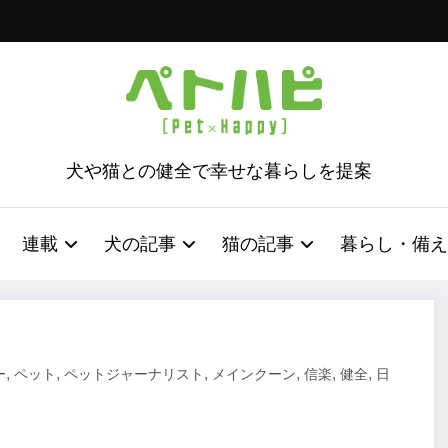
犬や猫との健全で幸せな暮らしを提案
連載
犬の記事
猫の記事
暮らし・備え
,
,
,
,
,
,
ー
ペット
ペットジャーナリスト
メインクーン
信楽
健全
日