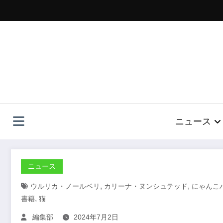
コ
ン
テ
ン
ツ
へ
ス
キ
ッ
プ
ニュース
ニュース
,
,
ウルリカ・ノールベリ
カリーナ・ヌンシュテッド
にゃんこ
,
書籍
猫
編集部
2024年7月2日