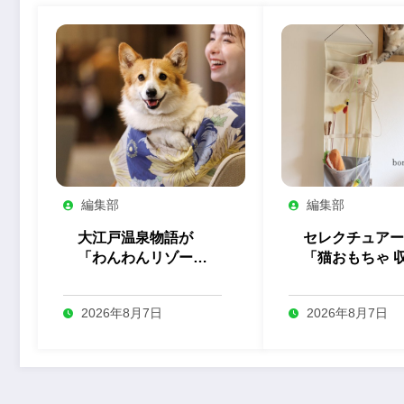
編集部
編集部
大江戸温泉物語が
セレクチュアー
「わんわんリゾー
「猫おもちゃ 
ト」全5施設の屋内
ウォールポケッ
ドッグランをリニュ
を発売
2026年8月7日
2026年8月7日
ーアル