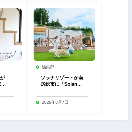
編集部
が
ソラナリゾートが南
収納
房総市に「Solana
ト」
Private Villa 南房
総」を開業
2026年8月7日