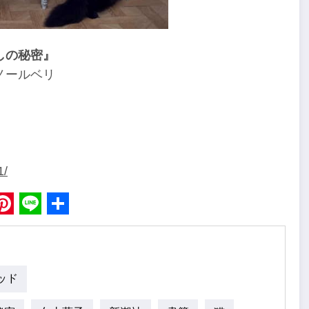
しの秘密』
ノールベリ
1/
book
Pinterest
Line
Share
ッド