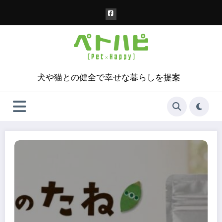
コ
ン
テ
ン
ツ
へ
ス
犬や猫との健全で幸せな暮らしを提案
キ
ッ
プ