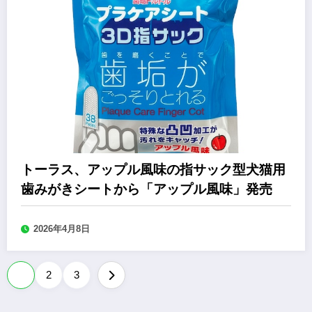
トーラス、アップル風味の指サック型犬猫用
歯みがきシートから「アップル風味」発売
2026年4月8日
投
1
2
3
稿