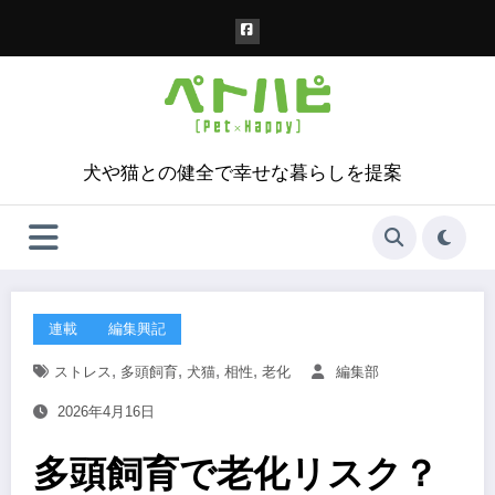
コ
ン
テ
ン
ツ
へ
ス
犬や猫との健全で幸せな暮らしを提案
キ
ッ
プ
連載
編集興記
,
,
,
,
ストレス
多頭飼育
犬猫
相性
老化
編集部
2026年4月16日
多頭飼育で老化リスク？