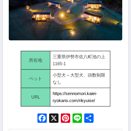
三重県伊勢市佐八町池の上
所在地
1165-1
小型犬～大型犬、頭数制限
ペット
なし
https://sennomori.kaiei-
URL
ryokans.com/rikyuise/
Facebook
X
Pinterest
Line
Share