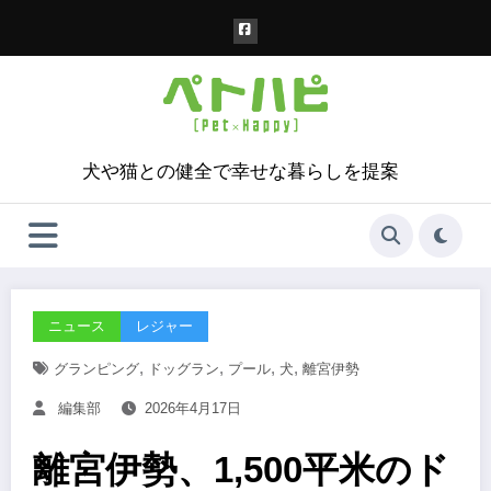
コ
ン
テ
ン
ツ
へ
ス
犬や猫との健全で幸せな暮らしを提案
キ
ッ
プ
ニュース
レジャー
,
,
,
,
グランピング
ドッグラン
プール
犬
離宮伊勢
編集部
2026年4月17日
離宮伊勢、1,500平米のド