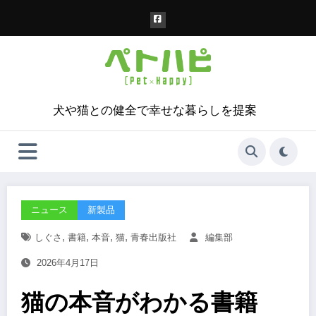
コ
ン
テ
ン
ツ
へ
ス
犬や猫との健全で幸せな暮らしを提案
キ
ッ
プ
ニュース
新製品
,
,
,
,
しぐさ
書籍
本音
猫
青春出版社
編集部
2026年4月17日
猫の本音がわかる書籍