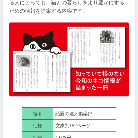
る人にとっても、猫との暮らしをより豊かにする
ための情報を提案する内容です。
編者
話題の達人俱楽部
仕様
文庫判192ページ
定価
1,078円