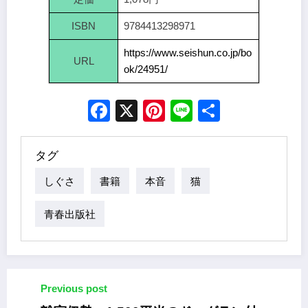
ISBN
9784413298971
https://www.seishun.co.jp/bo
URL
ok/24951/
Facebook
X
Pinterest
Line
Share
タグ
しぐさ
書籍
本音
猫
青春出版社
Previous post