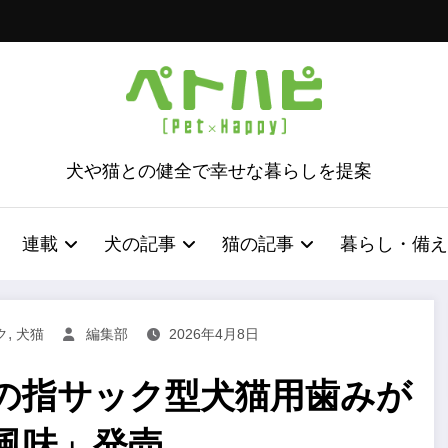
犬や猫との健全で幸せな暮らしを提案
連載
犬の記事
猫の記事
暮らし・備え
,
ク
犬猫
編集部
2026年4月8日
の指サック型犬猫用歯みが
風味」発売