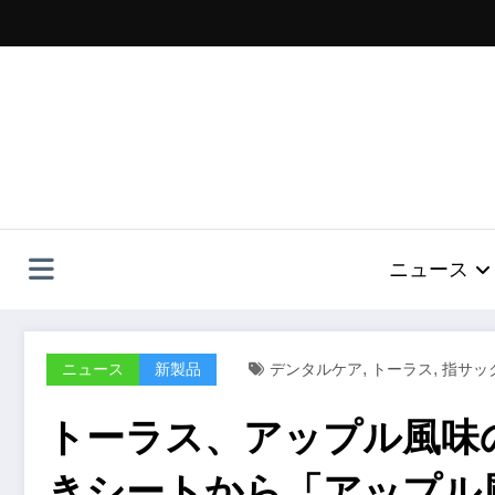
コ
ン
テ
ン
ツ
へ
ス
キ
ッ
プ
ニュース
,
,
ニュース
新製品
デンタルケア
トーラス
指サッ
トーラス、アップル風味
きシートから「アップル