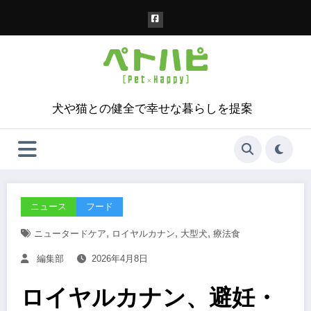
コ
ン
テ
ン
ツ
へ
ス
犬や猫との健全で幸せな暮らしを提案
キ
ッ
プ
ニュース
フード
,
,
,
ニュータードケア
ロイヤルカナン
大型犬
療法食
編集部
2026年4月8日
ロイヤルカナン、避妊・