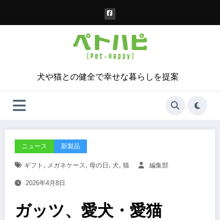
コ
ン
テ
ン
ツ
へ
ス
犬や猫との健全で幸せな暮らしを提案
キ
ッ
プ
ニュース
新製品
,
,
,
,
ギフト
メガネケース
母の日
犬
猫
編集部
2026年4月8日
ガッツ、愛犬・愛猫