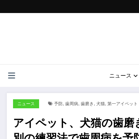
コ
ン
テ
ン
ツ
へ
ス
キ
ッ
プ
ニュース
,
,
,
,
ニュース
予防
歯周病
歯磨き
犬猫
第一アイペット
アイペット、犬猫の歯磨
別の練習法で歯周病を予