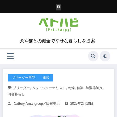
コ
ン
テ
ン
ツ
へ
ス
犬や猫との健全で幸せな暮らしを提案
キ
ッ
プ
ブリーダー日記
連載
,
,
,
,
,
ブリーダー
ペットジャーナリスト
乾燥
信楽
加湿器肺炎
田舎暮らし
Cattery Amangroup／阪根美果
2025年2月10日