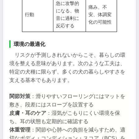
急に攻撃的
痛み、不
になる、物
行動
安、体調変
音に過剰に
化の可能性
反応する
環境の最適化
リスクが予測しきれないからこそ、暮らしの環
境を整える意味があります。次のような工夫は、
特定の犬種に限らず、多くの犬の暮らしやすさを
支える基本でもあります。
関節対策
：滑りやすいフローリングにはマットを
敷き、段差にはスロープを設置する
皮膚・耳のケア
：湿気がこもりにくい環境を保
ち、耳の状態も定期的に確認する
体重管理
：関節や心肺への負担を減らすため、適
切なボディ・コンディション・スコア（BCS）を