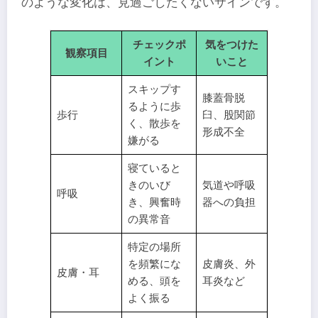
のような変化は、見過ごしたくないサインです。
チェックポ
気をつけた
観察項目
イント
いこと
スキップす
膝蓋骨脱
るように歩
歩行
臼、股関節
く、散歩を
形成不全
嫌がる
寝ていると
きのいび
気道や呼吸
呼吸
き、興奮時
器への負担
の異常音
特定の場所
を頻繁にな
皮膚炎、外
皮膚・耳
める、頭を
耳炎など
よく振る