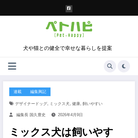
コ
ン
テ
ン
ツ
へ
ス
犬や猫との健全で幸せな暮らしを提案
キ
ッ
プ
連載
編集興記
,
,
,
デザイナードッグ
ミックス犬
健康
飼いやすい
編集長 国久豊史
2026年4月9日
ミックス犬は飼いやす