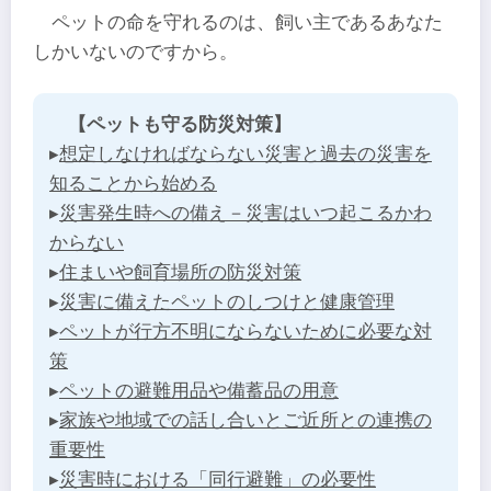
ペットの命を守れるのは、飼い主であるあなた
しかいないのですから。
【ペットも守る防災対策】
▸
想定しなければならない災害と過去の災害を
知ることから始める
▸
災害発生時への備え－災害はいつ起こるかわ
からない
▸
住まいや飼育場所の防災対策
▸
災害に備えたペットのしつけと健康管理
▸
ペットが行方不明にならないために必要な対
策
▸
ペットの避難用品や備蓄品の用意
▸
家族や地域での話し合いとご近所との連携の
重要性
▸
災害時における「同行避難」の必要性