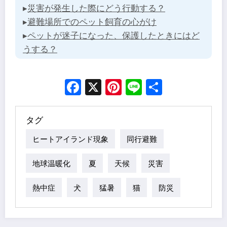
▸
災害が発生した際にどう行動する？
▸
避難場所でのペット飼育の心がけ
▸
ペットが迷子になった、保護したときにはど
うする？
Facebook
X
Pinterest
Line
Share
タグ
ヒートアイランド現象
同行避難
地球温暖化
夏
天候
災害
熱中症
犬
猛暑
猫
防災