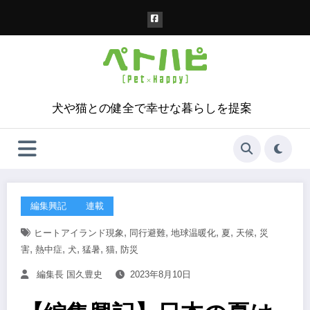
コ
ン
テ
ン
ツ
へ
ス
犬や猫との健全で幸せな暮らしを提案
キ
ッ
プ
編集興記
連載
,
,
,
,
,
ヒートアイランド現象
同行避難
地球温暖化
夏
天候
災
,
,
,
,
,
害
熱中症
犬
猛暑
猫
防災
編集長 国久豊史
2023年8月10日