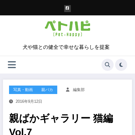
コ
ン
テ
ン
ツ
へ
ス
犬や猫との健全で幸せな暮らしを提案
キ
ッ
プ
写真・動画
親バカ
編集部
2016年9月12日
親ばかギャラリー 猫編
Vol.7