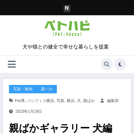
コ
ン
テ
ン
ツ
へ
ス
犬や猫との健全で幸せな暮らしを提案
キ
ッ
プ
写真・動画
親バカ
,
,
,
,
,
Pet博
パシフィコ横浜
写真
横浜
犬
親ばか
編集部
2023年1月19日
親ばかギャラリー 犬編