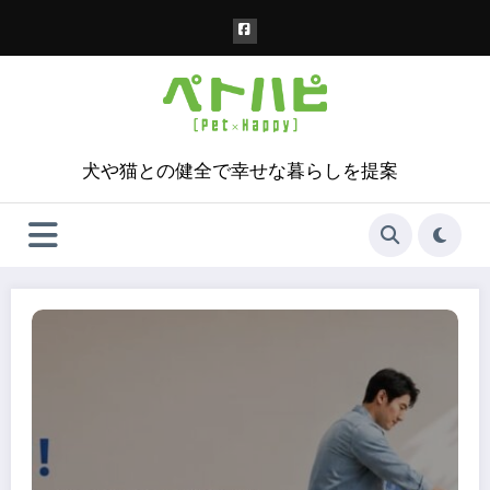
コ
ン
テ
ン
ツ
へ
ス
犬や猫との健全で幸せな暮らしを提案
キ
ッ
プ