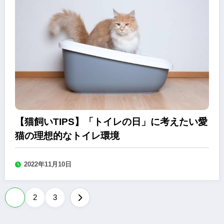
【猫飼いTIPS】「トイレの日」に考えたい愛
猫の理想的なトイレ環境
2022年11月10日
投
1
2
3
稿