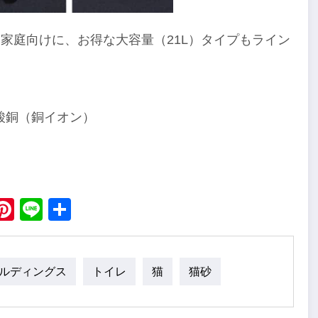
いる家庭向けに、お得な大容量（21L）タイプもライン
酸銅（銅イオン）
ebook
X
Pinterest
Line
Share
ールディングス
トイレ
猫
猫砂