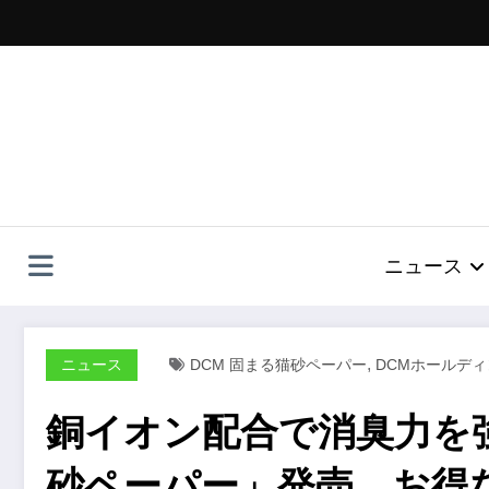
コ
ン
テ
ン
ツ
へ
ス
キ
ッ
プ
ニュース
,
ニュース
DCM 固まる猫砂ペーパー
DCMホールデ
銅イオン配合で消臭力を
砂ペーパー」発売。お得