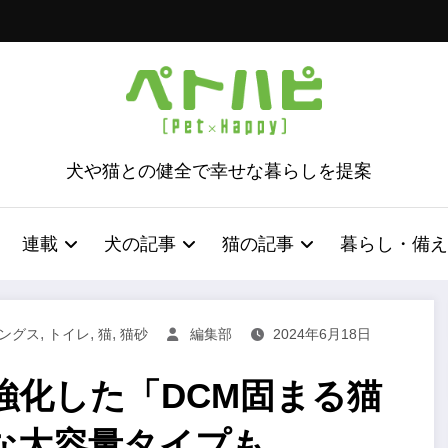
犬や猫との健全で幸せな暮らしを提案
連載
犬の記事
猫の記事
暮らし・備え
,
,
,
ィングス
トイレ
猫
猫砂
編集部
2024年6月18日
強化した「DCM固まる猫
な大容量タイプも