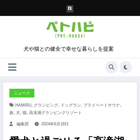
コ
ン
テ
ン
ツ
へ
ス
犬や猫との健全で幸せな暮らしを提案
キ
ッ
プ
ニュース
,
,
,
,
HAMIRU
グランピング
ドッグラン
プライベートサウナ
,
,
,
旅
犬
猫
高滝湖グランピングリゾート
編集部
2024年6月18日