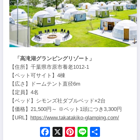
「高滝湖グランピングリゾート」
【住所】千葉県市原市養老1012-1
【ペット可サイト】4棟
【広さ】ドームテント直径6m
【定員】4名
【ベッド】シモンズ社ダブルベッド×2台
【価格】21,500円～ ※ペット1頭につき3,300円
【URL】
https://www.takatakiko-glamping.com/
Facebook
X
Pinterest
Line
Share