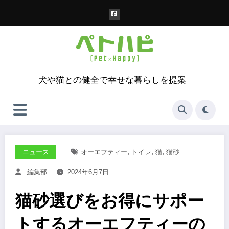
コ
ン
テ
ン
ツ
へ
ス
犬や猫との健全で幸せな暮らしを提案
キ
ッ
プ
,
,
,
ニュース
オーエフティー
トイレ
猫
猫砂
編集部
2024年6月7日
猫砂選びをお得にサポー
トするオーエフティーの