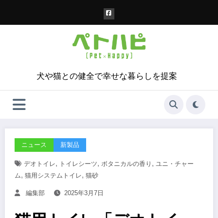
コ
ン
テ
ン
ツ
へ
ス
犬や猫との健全で幸せな暮らしを提案
キ
ッ
プ
ニュース
新製品
,
,
,
デオトイレ
トイレシーツ
ボタニカルの香り
ユニ・チャー
,
,
ム
猫用システムトイレ
猫砂
編集部
2025年3月7日