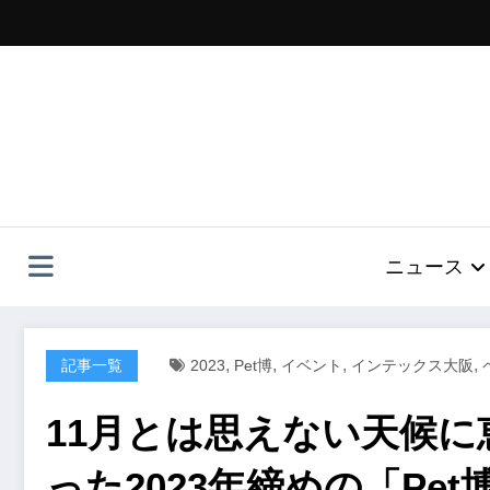
コ
ン
テ
ン
ツ
へ
ス
キ
ッ
プ
ニュース
,
,
,
,
記事一覧
2023
Pet博
イベント
インテックス大阪
11月とは思えない天候
った2023年締めの「Pet博