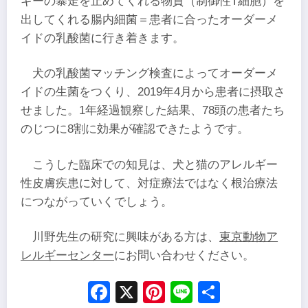
ギーの暴走を止めてくれる物質（制御性T細胞）を
出してくれる腸内細菌＝患者に合ったオーダーメ
イドの乳酸菌に行き着きます。
犬の乳酸菌マッチング検査によってオーダーメ
イドの生菌をつくり、2019年4月から患者に摂取さ
せました。1年経過観察した結果、78頭の患者たち
のじつに8割に効果が確認できたようです。
こうした臨床での知見は、犬と猫のアレルギー
性皮膚疾患に対して、対症療法ではなく根治療法
につながっていくでしょう。
川野先生の研究に興味がある方は、
東京動物ア
レルギーセンター
にお問い合わせください。
Facebook
X
Pinterest
Line
Share