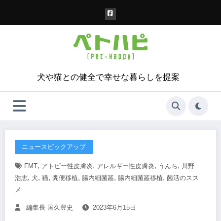
コ
ン
テ
ン
ツ
へ
ス
犬や猫との健全で幸せな暮らしを提案
キ
ッ
プ
ニュースピックアップ
,
,
,
,
FMT
アトピー性皮膚炎
アレルギー性皮膚炎
うんち
川野
,
,
,
,
,
,
浩志
犬
猫
糞便移植
腸内細菌叢
腸内細菌叢移植
菌活のスス
メ
編集長 国久豊史
2023年6月15日