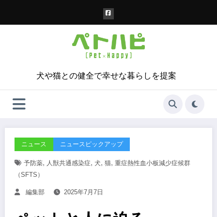
コ
ン
テ
ン
ツ
へ
ス
犬や猫との健全で幸せな暮らしを提案
キ
ッ
プ
ニュース
ニュースピックアップ
,
,
,
,
予防薬
人獣共通感染症
犬
猫
重症熱性血小板減少症候群
（SFTS）
編集部
2025年7月7日