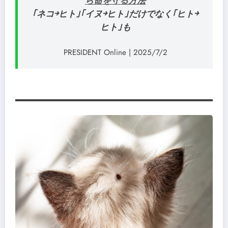
ら命を守る方法
｢ネコ￫ヒト｣｢イヌ￫ヒト｣だけでなく｢ヒト￫
ヒト｣も
PRESIDENT Online | 2025/7/2