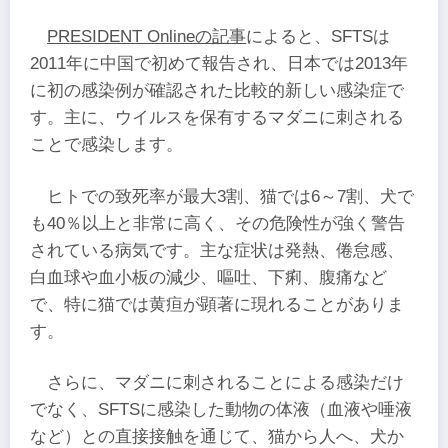
PRESIDENT Onlineの記事
によると、SFTSは
2011年に中国で初めて報告され、日本では2013年
に初の感染例が確認された比較的新しい感染症で
す。主に、ウイルスを保有するマダニに刺される
ことで感染します。
ヒトでの致死率が最大3割、猫では6～7割、犬で
も40％以上と非常に高く、その危険性が強く警告
されている病気です。主な症状は発熱、倦怠感、
白血球や血小板の減少、嘔吐、下痢、腹痛など
で、特に猫では黄疸が顕著に現れることがありま
す。
さらに、マダニに刺されることによる感染だけ
でなく、SFTSに感染した動物の体液（血液や唾液
など）との直接接触を通じて、猫から人へ、犬か