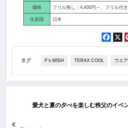
価格
フリル無し：4,400円～、フリル付き：
生産国
日本
Face
X
タグ
F’s WISH
TERAX COOL
ウエア
愛犬と夏の夕べを楽しむ秩父のイベン