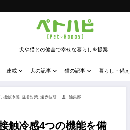
犬や猫との健全で幸せな暮らしを提案
連載
犬の記事
猫の記事
暮らし・備え
,
,
,
ア
接触冷感
猛暑対策
遠赤技研
編集部
接触冷感4つの機能を備