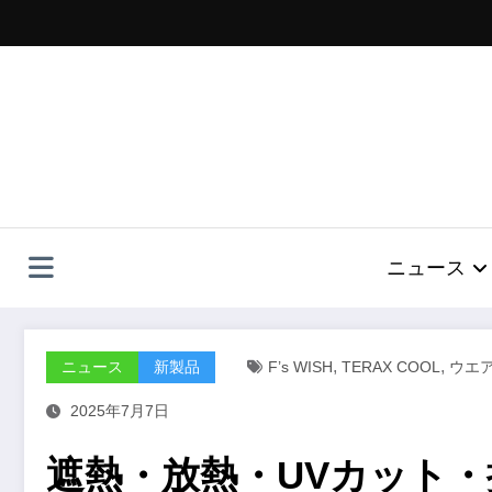
コ
ン
テ
ン
ツ
へ
ス
キ
ッ
プ
ニュース
,
,
ニュース
新製品
F’s WISH
TERAX COOL
ウエ
2025年7月7日
遮熱・放熱・UVカット・