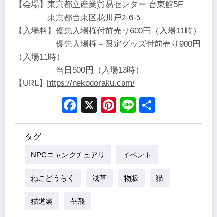
【会場】東京都立産業貿易センター 台東館5F
東京都台東区花川戸2-6-5
【入場料】優先入場権付前売り600円（入場11時）
優先入場権＋限定グッズ付前売り900円
（入場11時）
当日500円（入場13時）
【URL】
https://nekodoraku.com/
Facebook
X
Pinterest
Line
Share
タグ
NPOニャンクチュアリ
イベント
ねこどうらく
浅草
物販
猫
猫道楽
華飛