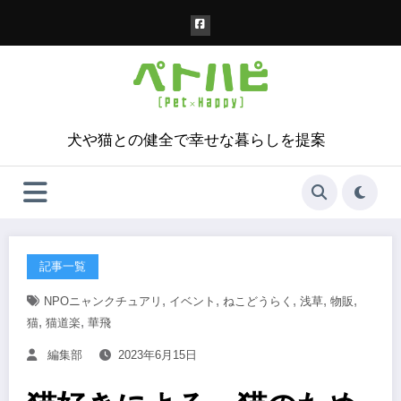
コ
ン
テ
ン
ツ
へ
ス
犬や猫との健全で幸せな暮らしを提案
キ
ッ
プ
記事一覧
,
,
,
,
,
NPOニャンクチュアリ
イベント
ねこどうらく
浅草
物販
,
,
猫
猫道楽
華飛
編集部
2023年6月15日