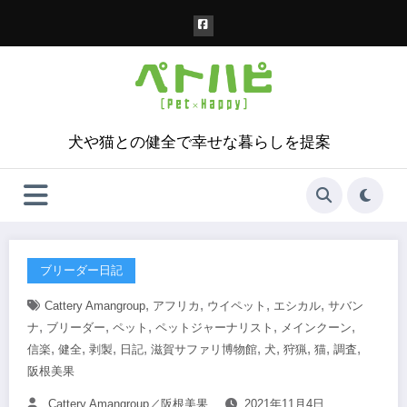
コ
ン
テ
ン
ツ
へ
ス
犬や猫との健全で幸せな暮らしを提案
キ
ッ
プ
ブリーダー日記
,
,
,
,
Cattery Amangroup
アフリカ
ウイペット
エシカル
サバン
,
,
,
,
,
ナ
ブリーダー
ペット
ペットジャーナリスト
メインクーン
,
,
,
,
,
,
,
,
,
信楽
健全
剥製
日記
滋賀サファリ博物館
犬
狩猟
猫
調査
阪根美果
Cattery Amangroup／阪根美果
2021年11月4日