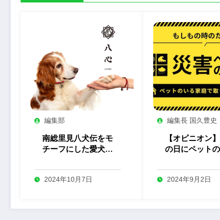
編集部
編集長 国久豊史
南総里見八犬伝をモ
【オピニオン】
チーフにした愛犬と
の日にペットの
オーナーのペアアク
家庭に求められ
セサリー「八心 -
助努力
2024年10月7日
2024年9月2日
Yashin- 」