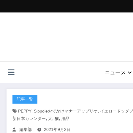
コ
ン
テ
ン
ツ
へ
ス
キ
ッ
プ
ニュース
記事一覧
,
,
PEPPY
Sippoleおでかけマナーアップリケ
イエロードッグ
,
,
,
新日本カレンダー
犬
猫
用品
編集部
2021年9月2日