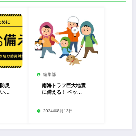
編集部
防災
南海トラフ巨大地震
いる
に備える！ ペット
る自
の命も守る防災対策
まとめ
2024年8月13日