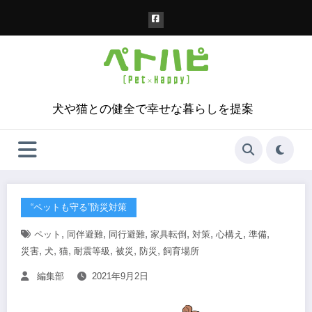
コ
ン
テ
ン
ツ
へ
ス
犬や猫との健全で幸せな暮らしを提案
キ
ッ
プ
“ペットも守る”防災対策
,
,
,
,
,
,
,
ペット
同伴避難
同行避難
家具転倒
対策
心構え
準備
,
,
,
,
,
,
災害
犬
猫
耐震等級
被災
防災
飼育場所
編集部
2021年9月2日