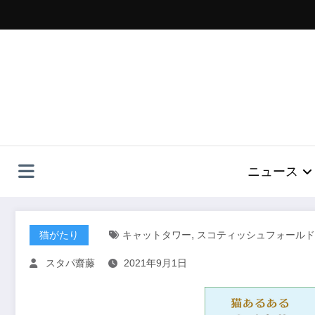
コ
ン
テ
ン
ツ
へ
ス
キ
ッ
プ
ニュース
,
猫がたり
キャットタワー
スコティッシュフォールド
スタパ齋藤
2021年9月1日