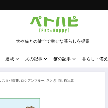
犬や猫との健全で幸せな暮らしを提案
連載
犬の記事
猫の記事
暮らし・備え
,
,
,
,
,
スタパ齋藤
ロシアンブルー
爪とぎ
猫
猫写真