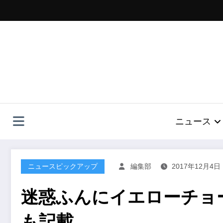
コ
ン
テ
ン
ツ
へ
ス
キ
ッ
プ
ニュース
ニュースピックアップ
編集部
2017年12月4日
迷惑ふんにイエローチョ
も記載