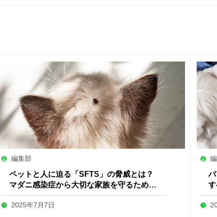
編集部
編
ペットと人に迫る「SFTS」の脅威とは？
バ
マダニ感染症から大切な家族を守るために
す
できること
会
2025年7月7日
2