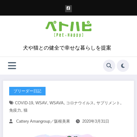
コ
ン
テ
ン
ツ
へ
ス
犬や猫との健全で幸せな暮らしを提案
キ
ッ
プ
ブリーダー日記
,
,
,
,
,
COVID-19
WSAV
WSAVA
コロナウイルス
サプリメント
,
免疫力
猫
Cattery Amangroup／阪根美果
2020年3月31日