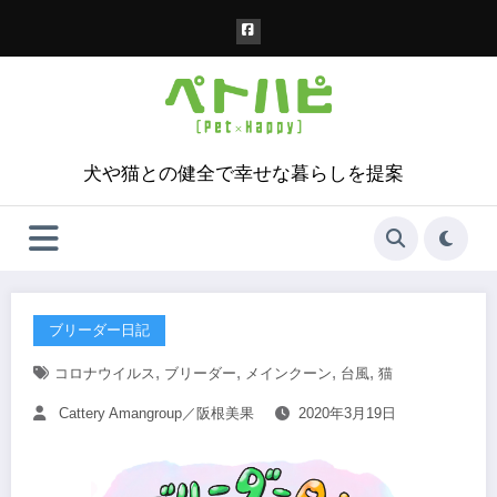
コ
ン
テ
ン
ツ
へ
ス
犬や猫との健全で幸せな暮らしを提案
キ
ッ
プ
ブリーダー日記
,
,
,
,
コロナウイルス
ブリーダー
メインクーン
台風
猫
Cattery Amangroup／阪根美果
2020年3月19日