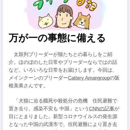
万が一の事態に備える
太鼓判ブリーダーが猫たちとの暮らしをご紹
介。ほのぼのした日常やブリーダーならではの話
など、いろいろな日常をお届けします。今回は、
メインクーンのブリーダー
Cattery Amangroup
の阪
根美果さんです。
「犬猫に迫る餓死や殺処分の危機 住民避難で
置き去り、感染不安も 中国」という
CNNの記事
が
目にとまりました。新型コロナウイルスの発生源
となった中国の武漢市で、住民避難により置き去