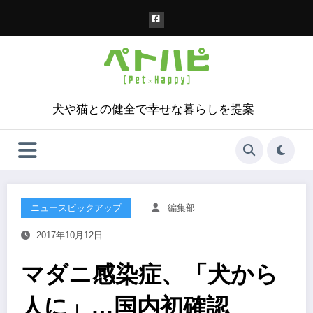
コ
ン
テ
ン
ツ
へ
ス
犬や猫との健全で幸せな暮らしを提案
キ
ッ
プ
ニュースピックアップ
編集部
2017年10月12日
マダニ感染症、「犬から
人に」…国内初確認