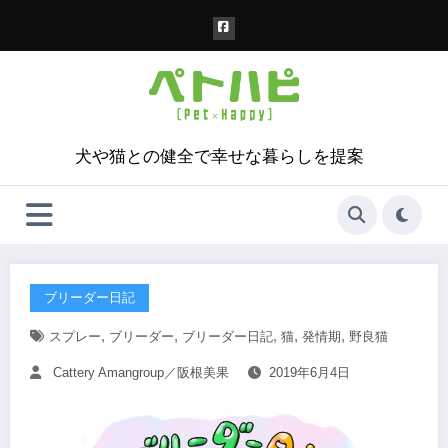
コ
ン
テ
ン
ツ
へ
ス
犬や猫との健全で幸せな暮らしを提案
キ
ッ
プ
ブリーダー日記
,
,
,
,
,
スプレー
ブリーダー
ブリーダー日記
猫
発情期
野良猫
Cattery Amangroup／阪根美果
2019年6月4日