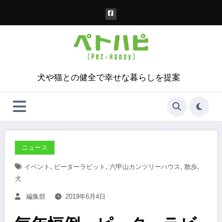
コ
ン
テ
ン
ツ
へ
ス
犬や猫との健全で幸せな暮らしを提案
キ
ッ
プ
ニュース
,
,
,
,
イベント
ピーターラビット
六甲山カンツリーハウス
散歩
犬
編集部
2019年6月4日